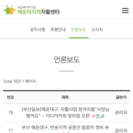
공지사항
후원안내
언론보도
소식지
언론보도
Total 78건
1 페이지
번호
제목
글쓴이
[부산일보]해운대구, 자활사업 참여자들“사장님
관리자
78
됐어요” - 이디야커피 망미점 오픈
부산 해운대구, 반송지역 공중선 말끔히 정비 外
관리자
77