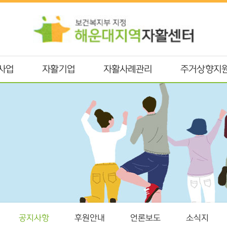
사업
자활기업
자활사례관리
주거상향지
공지사항
후원안내
언론보도
소식지