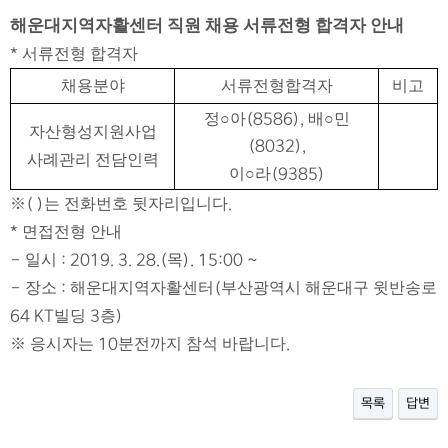
해운대지역자활센터 직원 채용 서류전형 합격자 안내
*
서류전형 합격자
채용분야
서류전형합격자
비고
정
○
아
(8586),
배
○
민
자산형성지원사업
(8032),
사례관리 전담인력
이
○
라
(9385)
※
( )
는 전화번호 뒷자리입니다
.
*
면접전형 안내
-
일시
: 2019. 3. 28.(
목
). 15:00 ~
-
장소
:
해운대지역자활센터
(
부산광역시 해운대구 윗반송로
64 KT
빌딩
3
층
)
※
응시자는
10
분전까지 참석 바랍니다
.
목록
답변