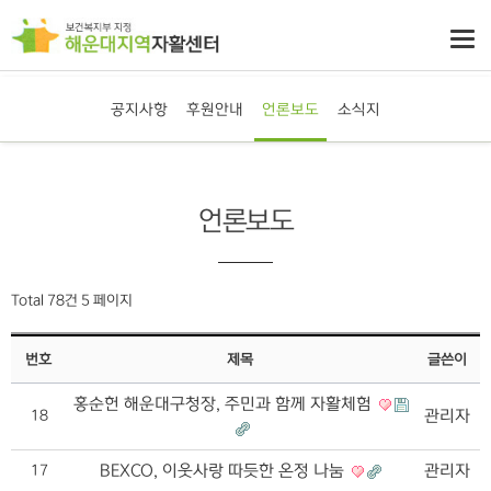
공지사항
후원안내
언론보도
소식지
언론보도
Total 78건
5 페이지
번호
제목
글쓴이
홍순헌 해운대구청장, 주민과 함께 자활체험
관리자
18
BEXCO, 이웃사랑 따듯한 온정 나눔
관리자
17