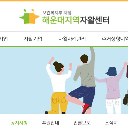
사업
자활기업
자활사례관리
주거상향지
공지사항
후원안내
언론보도
소식지